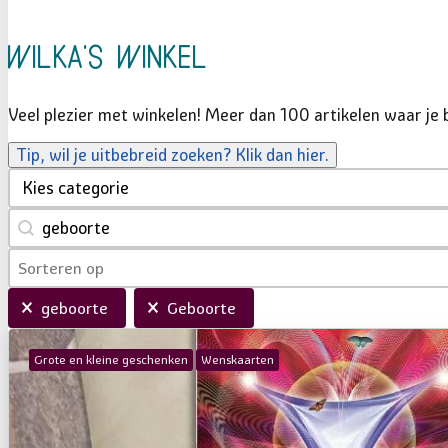
Wilka's Winkel
Veel plezier met winkelen! Meer dan 100 artikelen waar je b
Categorie kies
Select content
Product zoeken
Search content
Sorteer
Sort content
Sort content
Selected
geboorte
Geboorte
Grote en kleine geschenken
Wenskaarten