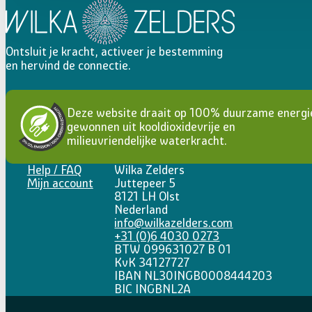
Ontsluit je kracht, activeer je bestemming
en hervind de connectie.
Deze website draait op 100% duurzame energi
gewonnen uit kooldioxidevrije en
milieuvriendelijke waterkracht.
Help / FAQ
Wilka Zelders
Mijn account
Juttepeer 5
8121 LH Olst
Nederland
info@wilkazelders.com
+31 (0)6 4030 0273
BTW 099631027 B 01
KvK 34127727
IBAN NL30INGB0008444203
BIC INGBNL2A