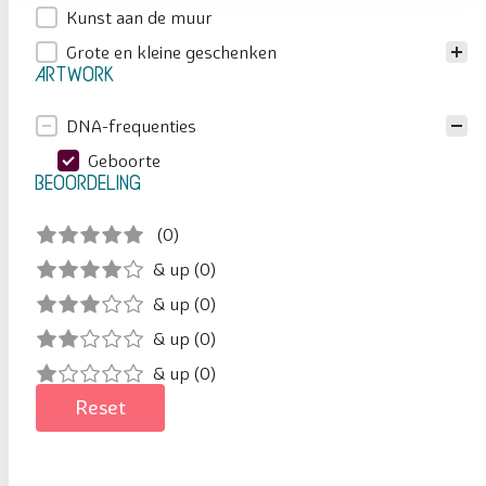
Categorie
Kunst aan de muur
Grote en kleine geschenken
Artwork
Artwork
DNA-frequenties
Geboorte
Beoordeling
Beoordeling
(0)
5 out of 5
5 stars
& up
(0)
4 out of 5
4 stars
& up
(0)
3 out of 5
3 stars
& up
(0)
2 out of 5
2 stars
& up
(0)
1 out of 5
1 star
Reset