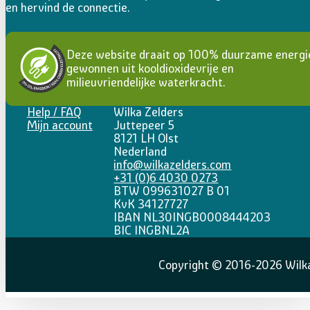
en hervind de connectie.
Deze website draait op 100% duurzame energi
gewonnen uit kooldioxidevrije en
milieuvriendelijke waterkracht.
Help / FAQ
Wilka Zelders
Mijn account
Juttepeer 5
8121 LH Olst
Nederland
info@wilkazelders.com
+31 (0)6 4030 0273
BTW 099631027 B 01
KvK 34127727
IBAN NL30INGB0008444203
BIC INGBNL2A
Copyright © 2016-2026 Wilka 