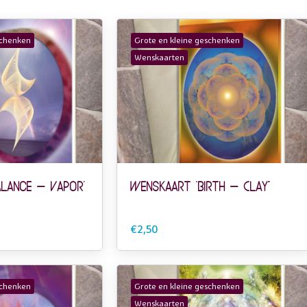
schenken
Grote en kleine geschenken
Wenskaarten
alance – Vapor’
Wenskaart ‘Birth – Clay”
€2,50
schenken
Grote en kleine geschenken
Wenskaarten