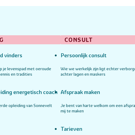
G
CONSULT
d vinders
Persoonlijk consult
op je levenspad met oeroude
Wie we werkelijk zijn ligt echter verbor
ennis en tradities
achter lagen en maskers
iding energetisch coach
Afspraak maken
rde opleiding van Sonnevelt
Je bent van harte welkom om een afspr
mij te maken
Tarieven