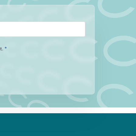
at.
*