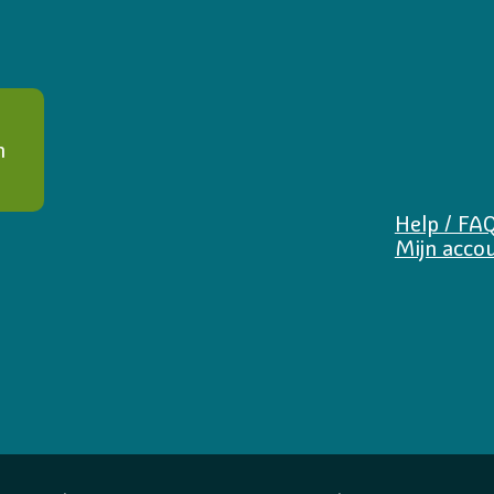
n
Help / FA
Mijn acco