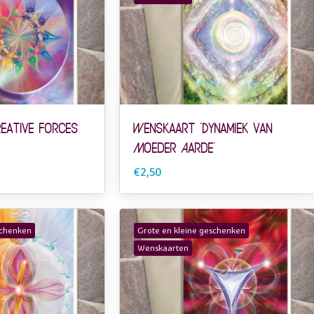
eative Forces
Wenskaart ‘Dynamiek van
Moeder Aarde’
€2,50
schenken
Grote en kleine geschenken
Wenskaarten