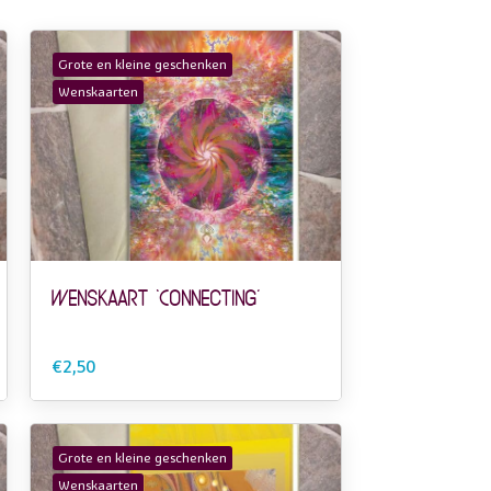
Grote en kleine geschenken
Wenskaarten
Wenskaart ‘Connecting’
€2,50
Grote en kleine geschenken
Wenskaarten