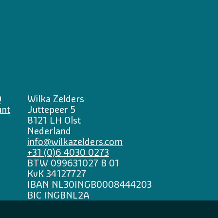
Q
Wilka Zelders
unt
Juttepeer 5
8121 LH Olst
Nederland
info@wilkazelders.com
+31 (0)6 4030 0273
BTW 099631027 B 01
KvK 34127727
IBAN NL30INGB0008444203
BIC INGBNL2A