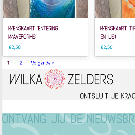
Wenskaart ‘Entering
Wenskaart ‘Fir
Waveforms’
en IJs)
€2,50
€2,50
1
2
Volgende »
Ontsluit je kra
Ontvang jij de nieuwsbr