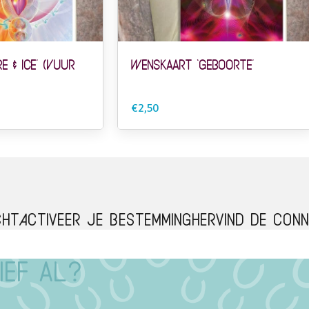
e & Ice’ (Vuur
Wenskaart ‘Geboorte’
€2,50
cht
Activeer je bestemming
Hervind de conn
ief al?