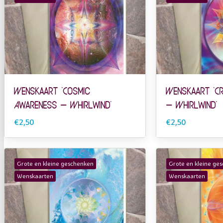
Wenskaart ‘Cosmic
Wenskaart ‘Cr
Awareness – Whirlwind’
– Whirlwind’
€2,50
€2,50
Grote en kleine geschenken
Grote en kleine ge
Wenskaarten
Wenskaarten