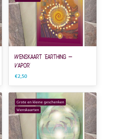
Wenskaart ‘Earthing –
Vapor’
€2,50
Grote en kleine geschenken
Wenskaarten