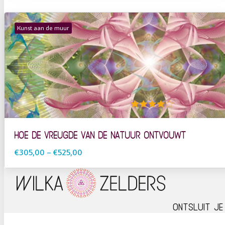
Kunst aan de muur
4 out of 5
Hoe de vreugde van de natuur ontvouwt
€305,00
–
€525,00
Ontsluit je