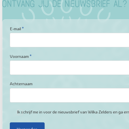
Ontvang jij de nieuwsbrief al?
Sectie
E-mail
*
Voornaam
*
Achternaam
Ik schrijf me in voor de nieuwsbrief van Wilka Zelders en ga