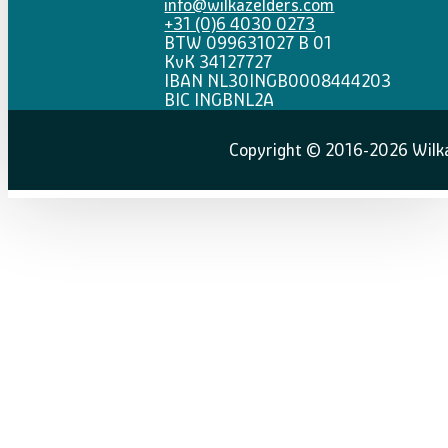
info@wilkazelders.com
+31 (0)6 4030 0273
BTW 099631027 B 01
KvK 34127727
IBAN NL30INGB0008444203
BIC INGBNL2A
Copyright © 2016-2026 Wilka 