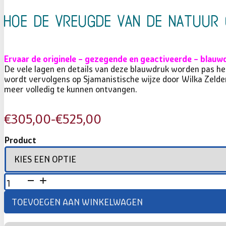
Hoe de vreugde van de natuur
Ervaar de originele – gezegende en geactiveerde – blauw
De vele lagen en details van deze blauwdruk worden pas hele
wordt vervolgens op Sjamanistische wijze door Wilka Zeld
meer volledig te kunnen ontvangen.
€
305,00
-
€
525,00
Prijsklasse:
€305,00
Product
tot
€525,00
HOE
DE
VREUGDE
TOEVOEGEN AAN WINKELWAGEN
VAN
DE
NATUUR