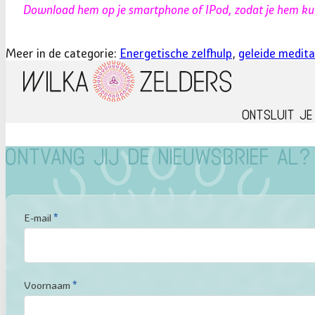
Download hem op je smartphone of IPod, zodat je hem kun
Meer in de categorie:
Energetische zelfhulp
,
geleide medita
Ontsluit je
Ontvang jij de nieuwsbrief al?
Sectie
E-mail
*
Voornaam
*