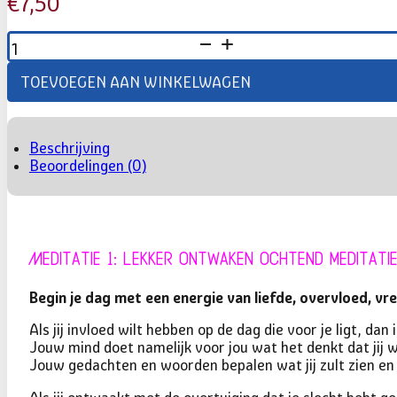
€
7,50
LEKKER
ONTWAKEN,
LEKKER
TOEVOEGEN AAN WINKELWAGEN
SLAPEN
AANTAL
Beschrijving
Beoordelingen (0)
Meditatie 1: Lekker Ontwaken ochtend meditati
Begin je dag met een energie van liefde, overvloed, v
Als jij invloed wilt hebben op de dag die voor je ligt, da
Jouw mind doet namelijk voor jou wat het denkt dat jij w
Jouw gedachten en woorden bepalen wat jij zult zien en