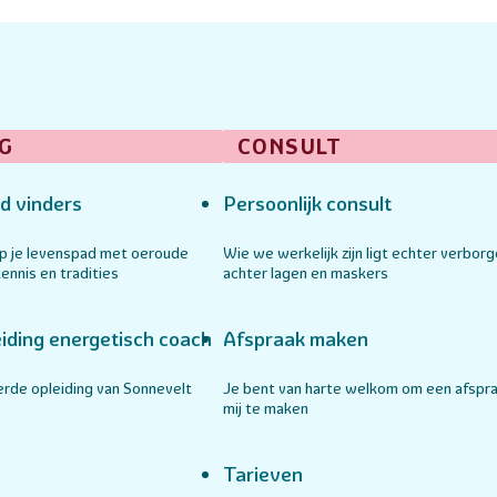
G
CONSULT
d vinders
Persoonlijk consult
op je levenspad met oeroude
Wie we werkelijk zijn ligt echter verbor
ennis en tradities
achter lagen en maskers
iding energetisch coach
Afspraak maken
rde opleiding van Sonnevelt
Je bent van harte welkom om een afspr
mij te maken
Tarieven