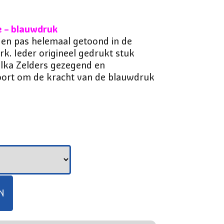
e – blauwdruk
den pas helemaal getoond in de
rk. Ieder origineel gedrukt stuk
ilka Zelders gezegend en
oort om de kracht van de blauwdruk
N