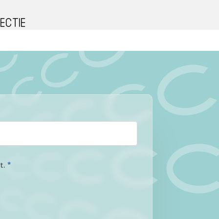
ectie
at.
*