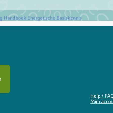
ng Handboek Energetische Basiskennis
n
Help / FA
Mijn acco