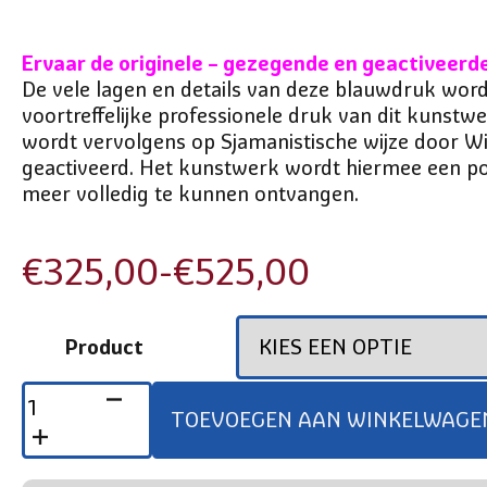
Ervaar de originele – gezegende en geactiveerd
De vele lagen en details van deze blauwdruk wor
voortreffelijke professionele druk van dit kunstwe
wordt vervolgens op Sjamanistische wijze door W
geactiveerd. Het kunstwerk wordt hiermee een p
meer volledig te kunnen ontvangen.
€
325,00
-
€
525,00
Prijsklasse:
€325,00
Product
tot
LAAT
DE
€525,00
TOEVOEGEN AAN WINKELWAGE
ENGELEN
TOT
JE