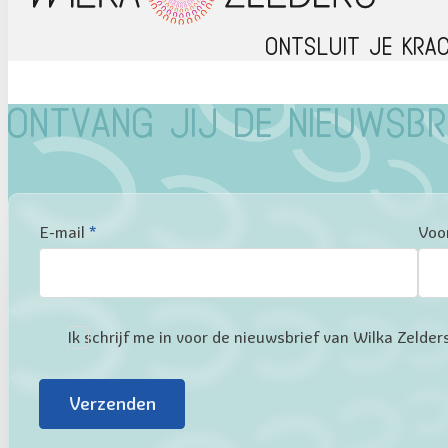
Ontsluit je kra
Ontvang jij de nieuwsbr
Sectie
E-mail
*
Voo
Ik schrijf me in voor de nieuwsbrief van Wilka Zeld
Verzenden