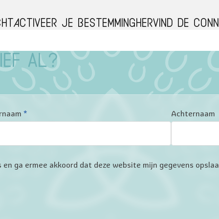
cht
Activeer je bestemming
Hervind de conn
ief al?
rnaam
*
Achternaam
ers en ga ermee akkoord dat deze website mijn gegevens opsla