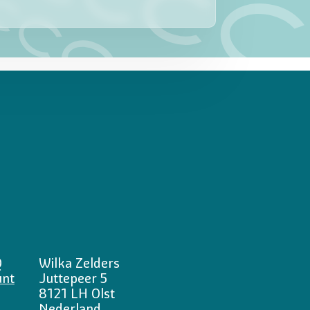
Q
Wilka Zelders
unt
Juttepeer 5
8121 LH Olst
Nederland