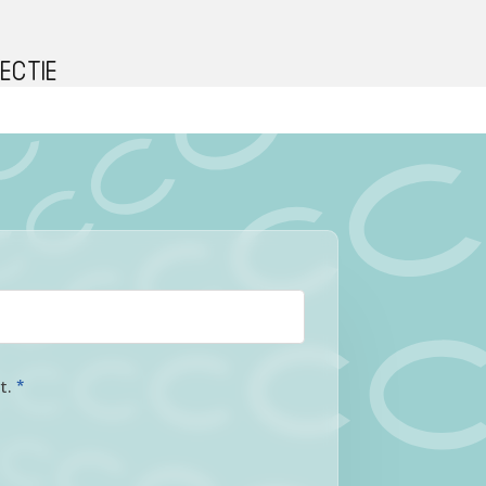
ectie
at.
*