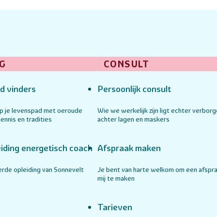
G
CONSULT
d vinders
Persoonlijk consult
op je levenspad met oeroude
Wie we werkelijk zijn ligt echter verbor
ennis en tradities
achter lagen en maskers
iding energetisch coach
Afspraak maken
rde opleiding van Sonnevelt
Je bent van harte welkom om een afspr
mij te maken
Tarieven