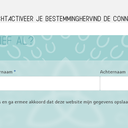
cht
Activeer je bestemming
Hervind de conn
ief al?
rnaam
*
Achternaam
ers en ga ermee akkoord dat deze website mijn gegevens opsla