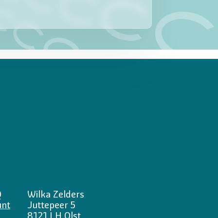
Q
Wilka Zelders
unt
Juttepeer 5
8121 LH Olst