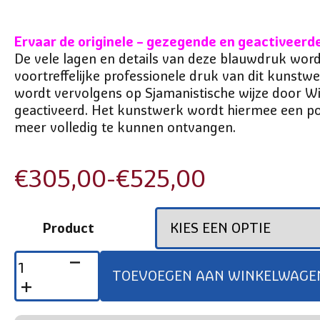
Ervaar de originele – gezegende en geactiveerd
De vele lagen en details van deze blauwdruk wor
voortreffelijke professionele druk van dit kunstwe
wordt vervolgens op Sjamanistische wijze door W
geactiveerd. Het kunstwerk wordt hiermee een p
meer volledig te kunnen ontvangen.
€
305,00
-
€
525,00
Prijsklasse:
€305,00
Product
tot
DNA-
FREQUENTIE
€525,00
TOEVOEGEN AAN WINKELWAGE
–
HET
MANNELIJKE