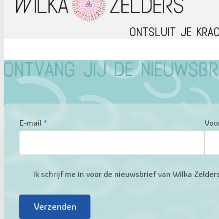
Ontsluit je kra
Ontvang jij de nieuwsbr
Sectie
E-mail
*
Voo
Ik schrijf me in voor de nieuwsbrief van Wilka Zeld
Verzenden