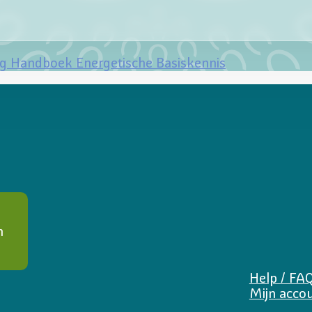
ng Handboek Energetische Basiskennis
n
Help / FA
Mijn acco