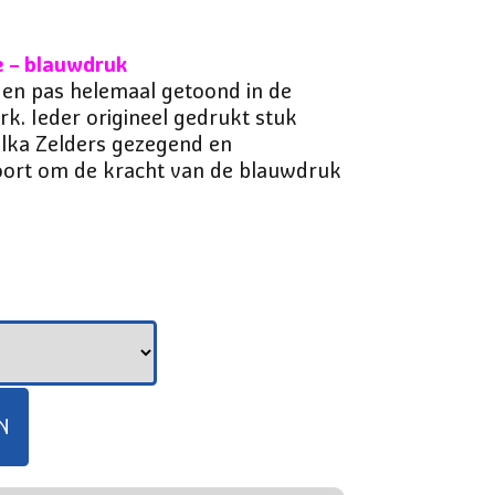
e – blauwdruk
den pas helemaal getoond in de
rk. Ieder origineel gedrukt stuk
ilka Zelders gezegend en
oort om de kracht van de blauwdruk
N