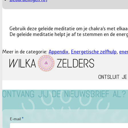
Gebruik deze geleide meditatie om je chakra’s met elkaa
De geleide meditatie helpt je af te stemmen en de energie
Meer in de categorie:
Appendix
,
Energetische zelfhulp
,
ener
Ontsluit je
Ontvang jij de nieuwsbrief al?
Sectie
E-mail
*