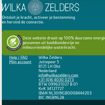
Ontsluit je kracht, activeer je bestemming
en hervind de connectie.
Deze website draait op 100% duurzame energi
gewonnen uit kooldioxidevrije en
milieuvriendelijke waterkracht.
Help / FAQ
Wilka Zelders
Mijn account
Juttepeer 5
8121 LH Olst
Nederland
info@wilkazelders.com
+31 (0)6 4030 0273
BTW 099631027 B 01
KvK 34127727
IBAN NL30INGB0008444203
BIC INGBNL2A