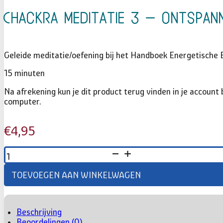
Chackra meditatie 3 – Ontspan
Geleide meditatie/oefening bij het Handboek Energetische 
15 minuten
Na afrekening kun je dit product terug vinden in je accoun
computer.
€
4,95
CHACKRA
MEDITATIE
3
TOEVOEGEN AAN WINKELWAGEN
–
ONTSPANNENDE
CHACKRA
BALANCERING
AANTAL
Beschrijving
Beoordelingen (0)