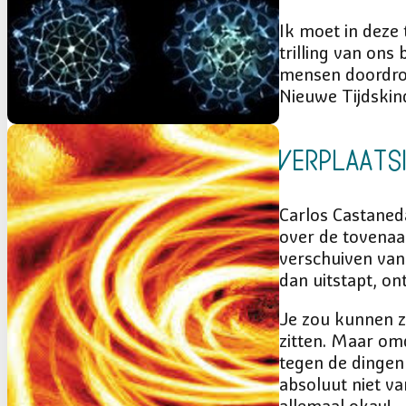
Ik moet in deze 
trilling van ons
mensen doordron
Nieuwe Tijdskind
Verplaats
Carlos Castaneda
over de tovenaa
verschuiven van 
dan uitstapt, on
Je zou kunnen z
zitten. Maar om
tegen de dingen 
absoluut niet va
allemaal okay!