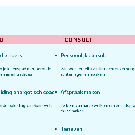
G
CONSULT
d vinders
Persoonlijk consult
op je levenspad met oeroude
Wie we werkelijk zijn ligt echter verbor
ennis en tradities
achter lagen en maskers
iding energetisch coach
Afspraak maken
rde opleiding van Sonnevelt
Je bent van harte welkom om een afspr
mij te maken
Tarieven