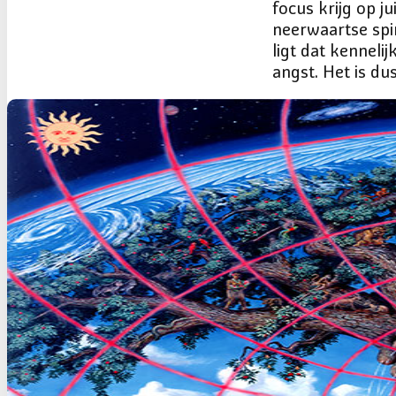
focus krijg op j
neerwaartse spir
ligt dat kenneli
angst. Het is du