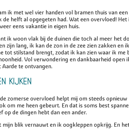
m ik met wel vier handen vol bramen thuis van een 
k de helft al opgegeten had. Wat een overvloed! Het 
 weer eens vakantie in eigen huis.
nt ik woon vlak bij de duinen die toch al meer het d
 zijn lang, ik kan de zon in de zee zien zakken en i
e tot stilstand brengt, zodat ik kan zien waar ik me b
hoonheid. Vol verwondering en dankbaarheid open 
t Aarde te ontvangen.
en kijken
 de zomerse overvloed helpt mij om steeds opnieuw 
ok om me heen gebeurt. En dat is soms best spannend,
ef op de dingen hebt dan een ander.
t mijn blik vernauwt en ik oogkleppen opkrijg. En he