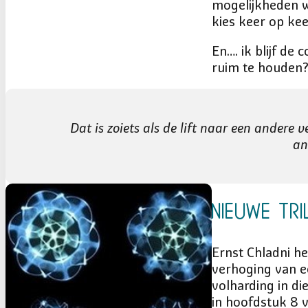
mogelijkheden w
kies keer op kee
En…. ik blijf de
ruim te houden
Dat is zoiets als de lift naar een andere 
an
Nieuwe tri
Ernst Chladni h
verhoging van ee
volharding in di
in hoofdstuk 8 