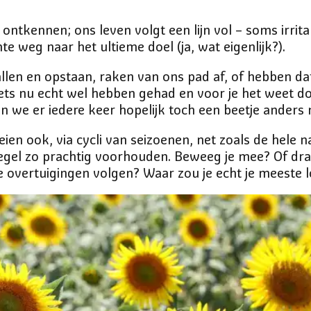
ontkennen; ons leven volgt een lijn vol – soms irrit
te weg naar het ultieme doel (ja, wat eigenlijk?).
llen en opstaan, raken van ons pad af, of hebben da
ets nu echt wel hebben gehad en voor je het weet d
en we er iedere keer hopelijk toch een beetje anders 
eien ook, via cycli van seizoenen, net zoals de hele 
egel zo prachtig voorhouden. Beweeg je mee? Of draai j
e overtuigingen volgen? Waar zou je echt je meeste l