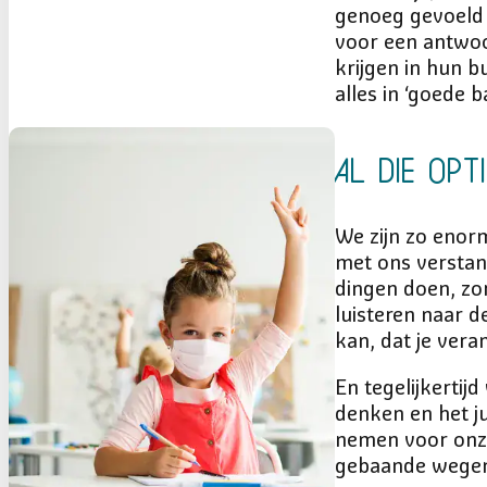
genoeg gevoeld 
voor een antwoo
krijgen in hun b
alles in ‘goede b
Al die opt
We zijn zo eno
met ons verstan
dingen doen, zor
luisteren naar d
kan, dat je vera
En tegelijkertij
denken en het j
nemen voor onze 
gebaande wegen