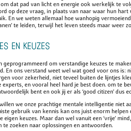
om dat pad van licht en energie ook werkelijk te vol
rd op deze vraag, in plaats van naar waar hun hart 
uik. En we weten allemaal hoe wanhopig vermoeiend h
anen’ te leiden, terwijl het leven steeds maar weer zo 
ies en keuzes
rm geprogrammeerd om verstandige keuzes te maken
d. En ons verstand weet wel wat goed voor ons is: n
gen voor zekerheid, niet teveel buiten de lijntjes kl
e experts, en vooral heel hard je best doen. om te bew
ntwoordelijk bent en ook jij er als ‘good citizen’ dus 
d willen we onze prachtige mentale intelligentie niet 
uiste gebruik van kennis kan ons juist enorm helpen
eigen keuzes. Maar dan wel vanuit een ‘vrije’ mind,
 te zoeken naar oplossingen en antwoorden.