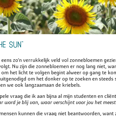
he Sun”
 eens zo’n verrukkelijk veld vol zonnebloemen gezien,
volgt. Nu zijn die zonnebloemen er nog lang niet, w
e om het licht te volgen begint alweer op gang te k
itgenodigd om het donker op te zoeken en steeds sti
jgen we ook langzaamaan de kriebels.
pele vraag die ik aan bijna al mijn studenten en cliën
r word je blij van, waar verschijnt voor jou het meeste
 mensen kunnen die vraag niet beantwoorden, want ze