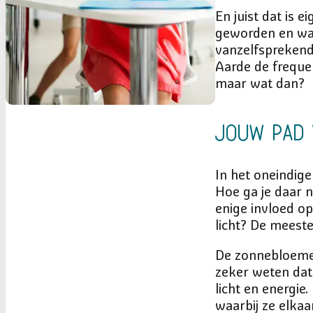
En juist dat is e
geworden en waa
vanzelfsprekend
Aarde de frequen
maar wat dan?
Jouw Pad 
In het oneindige
Hoe ga je daar n
enige invloed o
licht? De meest
De zonnebloemen
zeker weten dat
licht en energie
waarbij ze elka