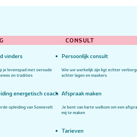
G
CONSULT
d vinders
Persoonlijk consult
op je levenspad met oeroude
Wie we werkelijk zijn ligt echter verbor
ennis en tradities
achter lagen en maskers
iding energetisch coach
Afspraak maken
rde opleiding van Sonnevelt
Je bent van harte welkom om een afspr
mij te maken
Tarieven