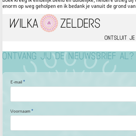
enorm op weg geholpen en ik bedank je vanuit de grond van 
Ontsluit je
Ontvang jij de nieuwsbrief al?
Sectie
E-mail
*
Voornaam
*