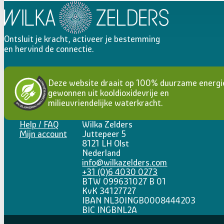
Ontsluit je kracht, activeer je bestemming
en hervind de connectie.
Deze website draait op 100% duurzame energi
gewonnen uit kooldioxidevrije en
milieuvriendelijke waterkracht.
Help / FAQ
Wilka Zelders
Mijn account
Juttepeer 5
8121 LH Olst
Nederland
info@wilkazelders.com
+31 (0)6 4030 0273
BTW 099631027 B 01
KvK 34127727
IBAN NL30INGB0008444203
BIC INGBNL2A