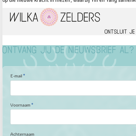
Ontsluit je
Ontvang jij de nieuwsbrief al?
Sectie
E-mail
*
Voornaam
*
Achternaam