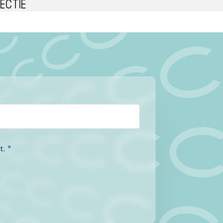
ectie
at.
*