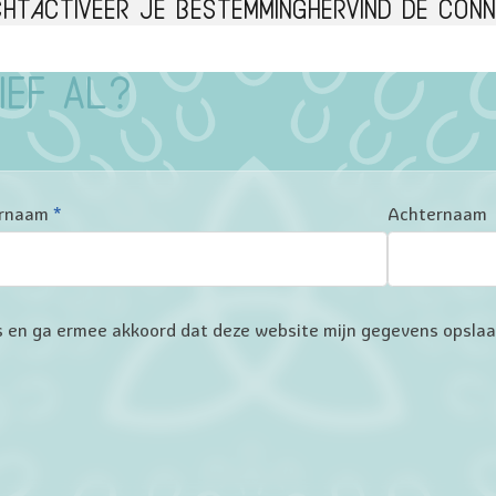
cht
Activeer je bestemming
Hervind de conn
ief al?
rnaam
*
Achternaam
ers en ga ermee akkoord dat deze website mijn gegevens opsla