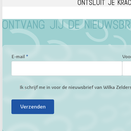
Ontsluit je kra
Ontvang jij de nieuwsbr
Sectie
E-mail
*
Voo
Ik schrijf me in voor de nieuwsbrief van Wilka Zeld
Verzenden