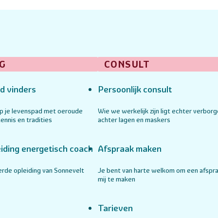
G
CONSULT
d vinders
Persoonlijk consult
op je levenspad met oeroude
Wie we werkelijk zijn ligt echter verbor
ennis en tradities
achter lagen en maskers
iding energetisch coach
Afspraak maken
rde opleiding van Sonnevelt
Je bent van harte welkom om een afspr
mij te maken
Tarieven