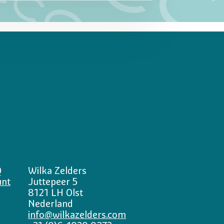
Q
Wilka Zelders
unt
Juttepeer 5
8121 LH Olst
Nederland
info@wilkazelders.com