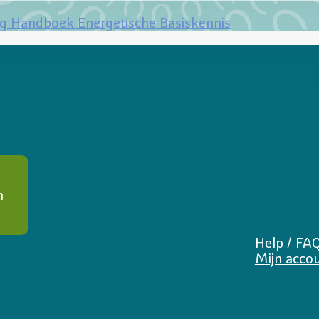
ng Handboek Energetische Basiskennis
n
Help / FA
Mijn acco