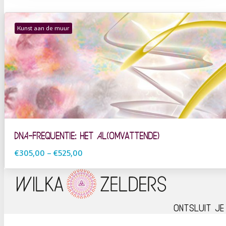
Kunst aan de muur
DNA-frequentie: Het Al(omvattende)
€305,00
–
€525,00
Ontsluit je