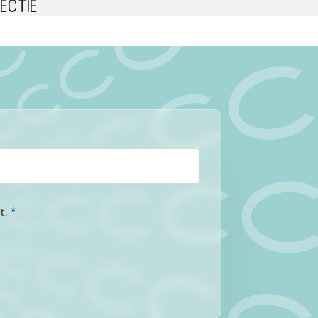
ectie
at.
*