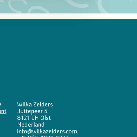
Q
Wilka Zelders
unt
Juttepeer 5
8121 LH Olst
Nederland
info@wilkazelders.com