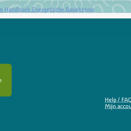
ng Handboek Energetische Basiskennis
n
Help / FA
Mijn acco