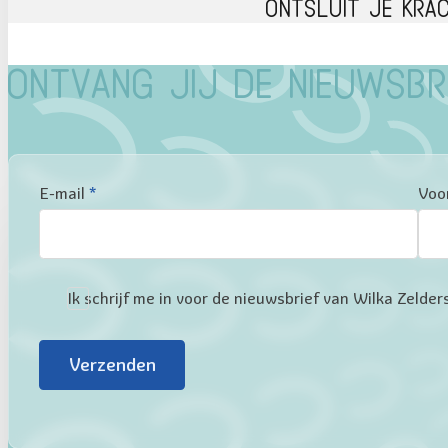
Ontsluit je kra
Ontvang jij de nieuwsbr
Sectie
E-mail
*
Voo
Ik schrijf me in voor de nieuwsbrief van Wilka Zeld
Verzenden