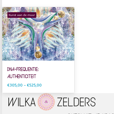
Kunst aan de muur
DNA-frequentie:
Authenticiteit
€305,00
–
€525,00