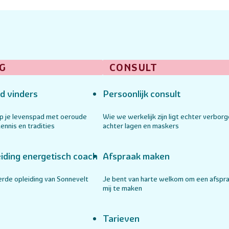
G
CONSULT
d vinders
Persoonlijk consult
op je levenspad met oeroude
Wie we werkelijk zijn ligt echter verbor
ennis en tradities
achter lagen en maskers
iding energetisch coach
Afspraak maken
rde opleiding van Sonnevelt
Je bent van harte welkom om een afspr
mij te maken
Tarieven