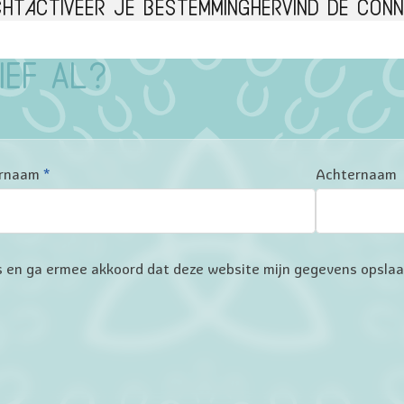
cht
Activeer je bestemming
Hervind de conn
ief al?
rnaam
*
Achternaam
ers en ga ermee akkoord dat deze website mijn gegevens opsla