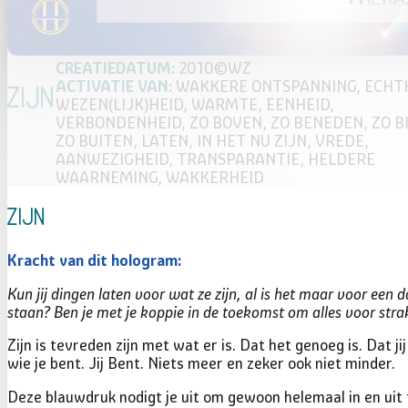
2010©WZ
WAKKERE ONTSPANNING, ECHTH
Zijn
WEZEN(LIJK)HEID, WARMTE, EENHEID,
VERBONDENHEID, ZO BOVEN, ZO BENEDEN, ZO B
ZO BUITEN, LATEN, IN HET NU ZIJN, VREDE,
AANWEZIGHEID, TRANSPARANTIE, HELDERE
WAARNEMING, WAKKERHEID
Zijn
Kun jij dingen laten voor wat ze zijn, al is het maar voor een
staan? Ben je met je koppie in de toekomst om alles voor stra
Zijn is tevreden zijn met wat er is. Dat het genoeg is. Dat
wie je bent. Jij Bent. Niets meer en zeker ook niet minder.
Deze blauwdruk nodigt je uit om gewoon helemaal in en uit 