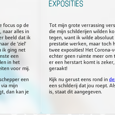
Exposities
ge focus op de
Tot mijn grote verrassing ver
naar alles in
die mijn schilderijen wilden k
r beeld dat ik
tegen, want ik wilde absoluut
aar de ‘ziel’
prestatie werken, maar toch h
 ik ging net
twee exposities! Het Corona-v
inste een
echter geen ruimte meer om t
len in het
er een herstart komt is zeker,
eiten voor mij.
geraakt!
e schepper een
Kijk nu gerust eens rond in
de
via mijn
een schilderij dat jou roept. A
gt, dan kan je
is, staat dit aangegeven.