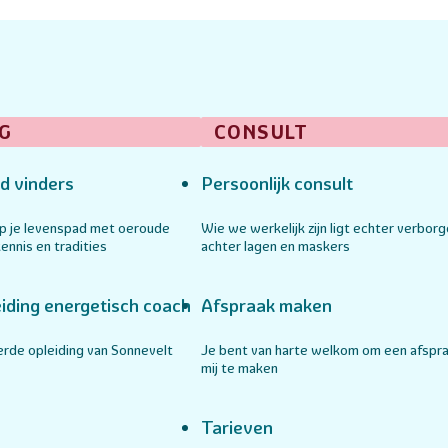
G
CONSULT
d vinders
Persoonlijk consult
op je levenspad met oeroude
Wie we werkelijk zijn ligt echter verbor
ennis en tradities
achter lagen en maskers
iding energetisch coach
Afspraak maken
rde opleiding van Sonnevelt
Je bent van harte welkom om een afspr
mij te maken
Tarieven