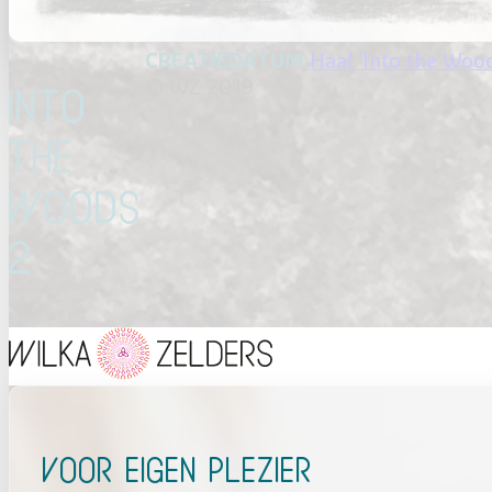
Haal 'Into the Wood
© WZ 2019
Into
the
Woods
2
Voor eigen plezier