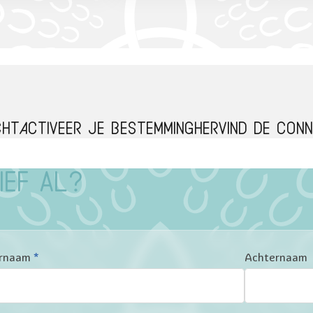
cht
Activeer je bestemming
Hervind de conn
ief al?
rnaam
*
Achternaam