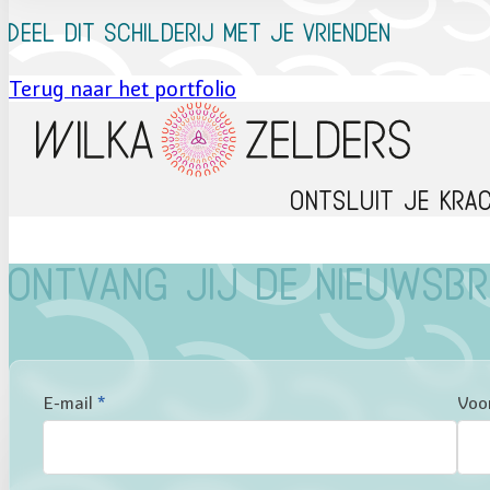
Deel dit schilderij met je vrienden
Terug naar het portfolio
Ontsluit je kra
Ontvang jij de nieuwsbr
Sectie
E-mail
*
Voo