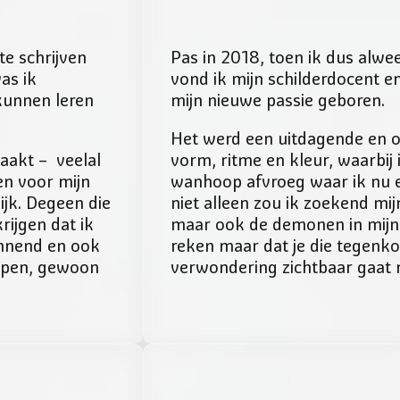
te schrijven
Pas in 2018, toen ik dus alwe
as ik
vond ik mijn schilderdocent e
kunnen leren
mijn nieuwe passie geboren.
Het werd een uitdagende en o
aakt – veelal
vorm, ritme en kleur, waarbij 
en voor mijn
wanhoop afvroeg waar ik nu e
ijk. Degeen die
niet alleen zou ik zoekend mi
rijgen dat ik
maar ook de demonen in mijn
annend en ook
reken maar dat je die tegenkomt
open, gewoon
verwondering zichtbaar gaat