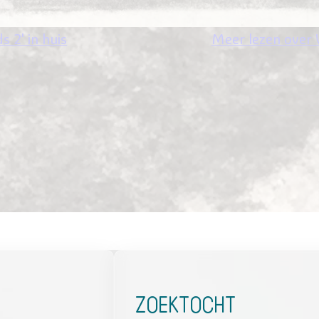
s 2' in huis
Meer lezen over 
Zoektocht