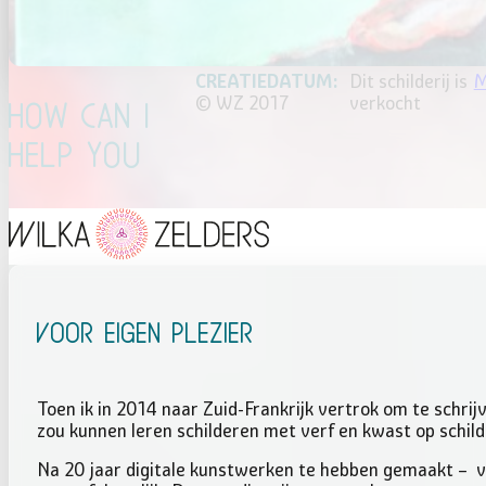
Dit schilderij is
M
© WZ 2017
verkocht
How Can I
Help You
Voor eigen plezier
Toen ik in 2014 naar Zuid-Frankrijk vertrok om te schri
zou kunnen leren schilderen met verf en kwast op schil
Na 20 jaar digitale kunstwerken te hebben gemaakt – vee