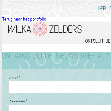
Deel 
Terug naar het portfolio
Ontsluit je
Ontvang jij de nieuwsbrief al?
Sectie
E-mail
*
Voornaam
*