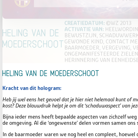
©WZ 2013
HEELWORDIN
Heling van de
BEWUSTZIJN, SCHADUWWERK,
GEWONDE KIND, CONTACT ME
moederschoot
BAARMOEDER, VERGEVING, V
ONGEMANIFESTEERDE ZIELEN
HERINNERING VAN EENHEIDS
Heling van de moederschoot
Heb jij wel eens het gevoel dat je hier niet helemaal kunt of 
kost? Deze blauwdruk helpt je om dit ‘schaduwaspect’ van jeze
Bijna ieder mens heeft bepaalde aspecten van zichzelf weg
de omgeving. Al die ‘ongewenste’ delen vormen samen ons s
In de baarmoeder waren we nog heel en compleet, hoewel o