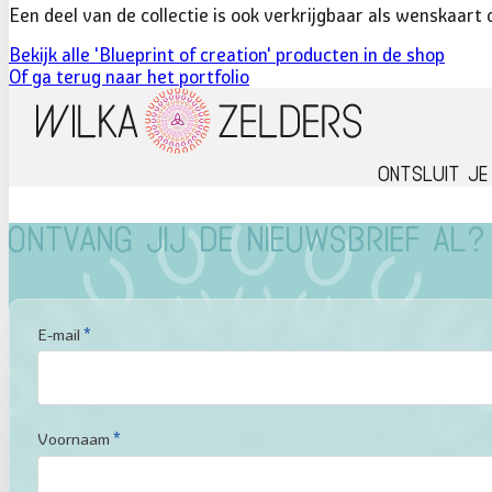
Een deel van de collectie is ook verkrijgbaar als wenskaart 
Bekijk alle 'Blueprint of creation' producten in de shop
Of ga terug naar het portfolio
Ontsluit je
Ontvang jij de nieuwsbrief al?
Sectie
E-mail
*
Voornaam
*