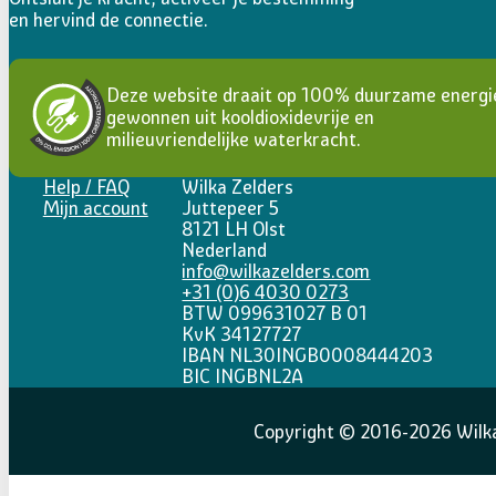
en hervind de connectie.
Deze website draait op 100% duurzame energi
gewonnen uit kooldioxidevrije en
milieuvriendelijke waterkracht.
Help / FAQ
Wilka Zelders
Mijn account
Juttepeer 5
8121 LH Olst
Nederland
info@wilkazelders.com
+31 (0)6 4030 0273
BTW 099631027 B 01
KvK 34127727
IBAN NL30INGB0008444203
BIC INGBNL2A
Copyright © 2016-2026 Wilka 