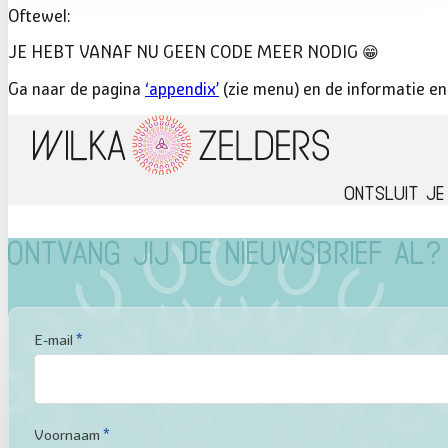
Oftewel:
JE HEBT VANAF NU GEEN CODE MEER NODIG 😁
Ga naar de pagina
‘appendix’
(zie menu) en de informatie en 
Ontsluit je
Ontvang jij de nieuwsbrief al?
Sectie
E-mail
*
Voornaam
*