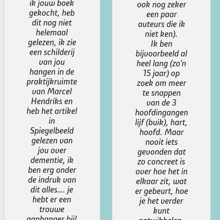
extra
ook nog zeker
verdieping
een paar
en
auteurs die ik
wezenlijk
niet ken).
inzicht in
Ik ben
wat er
bijvoorbeeld al
speelt en
heel lang (zo’n
hoe daar
15 jaar) op
mee om te
zoek om meer
gaan.
te snappen
Heeft mij al
van de 3
veel
hoofdingangen
opgeleverd.
lijf (buik), hart,
hoofd. Maar
Marielle
nooit iets
gevonden dat
zo concreet is
over hoe het in
elkaar zit, wat
er gebeurt, hoe
je het verder
kunt