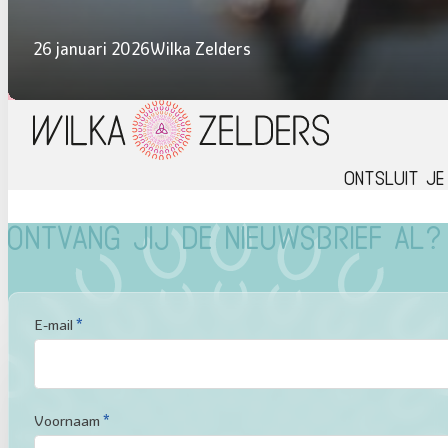
Pad van licht
26 januari 2026
Wilka Zelders
Ontsluit je
Ontvang jij de nieuwsbrief al?
Sectie
E-mail
*
Voornaam
*