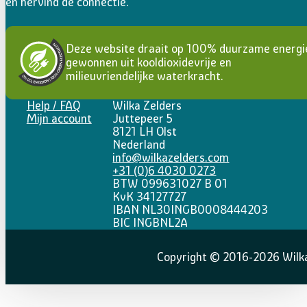
Ontsluit je kracht, activeer je bestemming
en hervind de connectie.
Deze website draait op 100% duurzame energi
gewonnen uit kooldioxidevrije en
milieuvriendelijke waterkracht.
Help / FAQ
Wilka Zelders
Mijn account
Juttepeer 5
8121 LH Olst
Nederland
info@wilkazelders.com
+31 (0)6 4030 0273
BTW 099631027 B 01
KvK 34127727
IBAN NL30INGB0008444203
BIC INGBNL2A
Copyright © 2016-2026 Wilka 