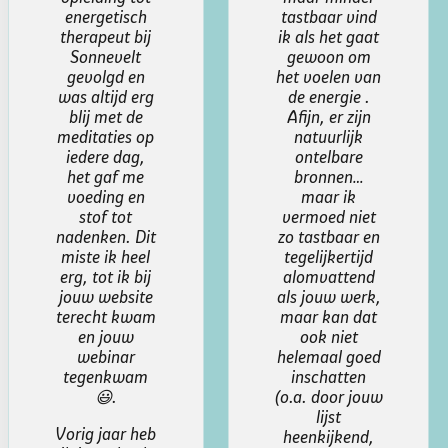
tastbaar vind
weten dat
ik als het gaat
ik je set
gewoon om
van Nieuwe
het voelen van
Aarde
de energie .
frequenties
Afijn, er zijn
kaarten,
natuurlijk
die ik nav
ontelbare
van je
bronnen…
laatste
maar ik
webinar
vermoed niet
hebt
zo tastbaar en
besteld een
tegelijkertijd
heel
alomvattend
bijzondere
als jouw werk,
vind.
maar kan dat
Ik heb
ook niet
aantal
helemaal goed
andere
inschatten
sets, maar
(o.a. door jouw
deze geven
lijst
zo’n mooie
heenkijkend,