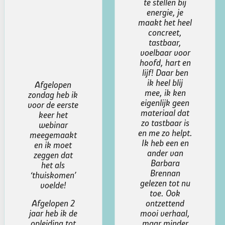
te stellen bij
energie, je
maakt het heel
concreet,
tastbaar,
voelbaar voor
hoofd, hart en
lijf! Daar ben
ik heel blij
mee, ik ken
eigenlijk geen
materiaal dat
zo tastbaar is
en me zo helpt.
Ik heb een en
ander van
Barbara
Brennan
gelezen tot nu
toe. Ook
Dag Wilka,
ontzettend
mooi verhaal,
Ik wilde je
maar minder
graag laten